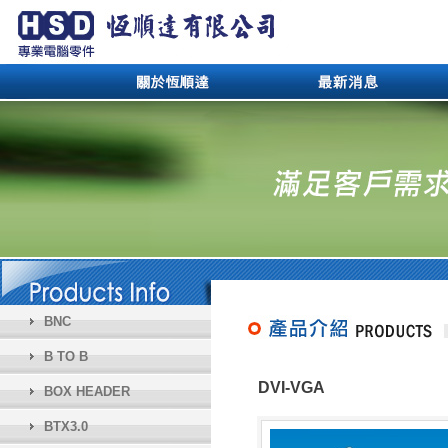
BNC
B TO B
DVI-VGA
BOX HEADER
BTX3.0