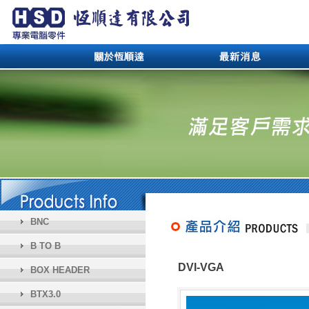
BNC
B TO B
DVI-VGA
BOX HEADER
BTX3.0