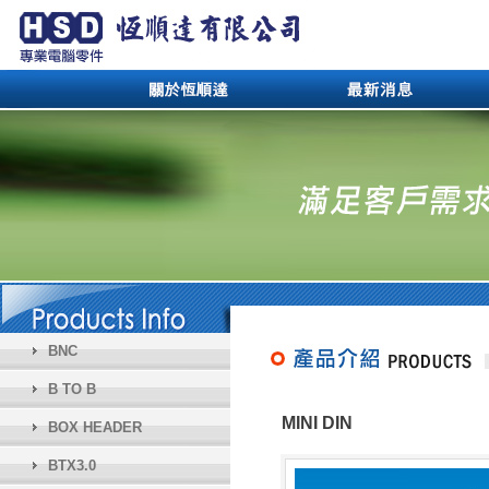
BNC
B TO B
MINI DIN
BOX HEADER
BTX3.0