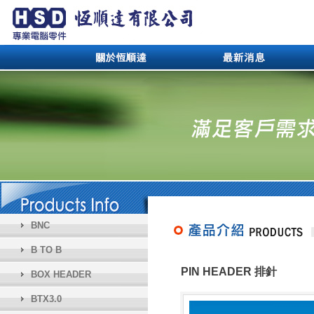
BNC
B TO B
PIN HEADER 排針
BOX HEADER
BTX3.0